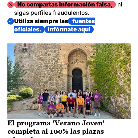
Imagen
No compartas información falsa,
ni
sigas perfiles fraudulentos.
Imagen
Utiliza siempre las
fuentes
oficiales.
Infórmate aquí
El programa 'Verano Joven'
completa al 100% las plazas