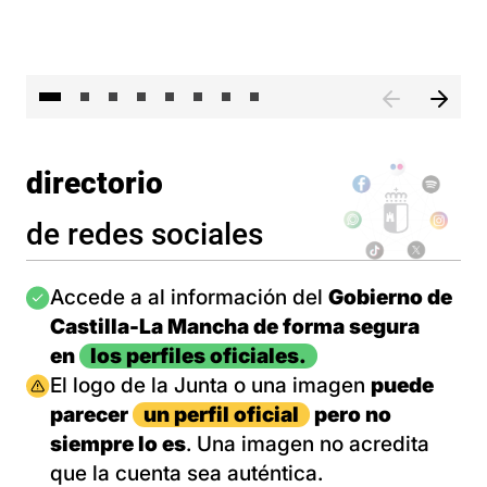
El 
directorio
de redes sociales
Imagen
Accede a al información del
Gobierno de
Castilla-La Mancha de forma segura
en
los perfiles oficiales.
Imagen
El logo de la Junta o una imagen
puede
parecer
un perfil oficial
pero no
siempre lo es
. Una imagen no acredita
que la cuenta sea auténtica.