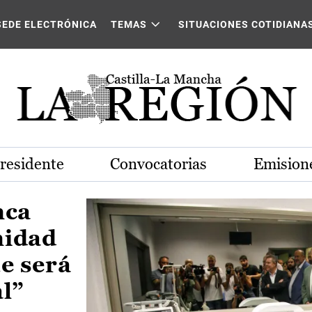
Castilla-La Mancha
SEDE ELECTRÓNICA
TEMAS
SITUACIONES COTIDIANA
Presidente
Convocatorias
Emisione
nca
nidad
e será
al”