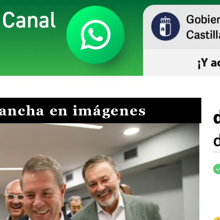
Mancha en imágenes
I