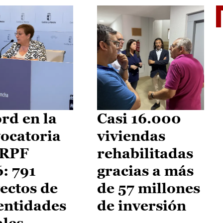
El je
rd en la
Casi 16.000
ocatoria
viviendas
IRPF
rehabilitadas
: 791
gracias a más
ectos de
de 57 millones
entidades
de inversión
ales