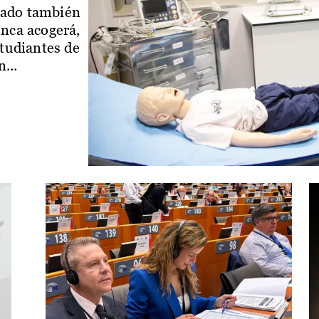
iado también
enca acogerá,
studiantes de
...