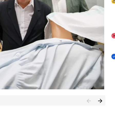
I
I
I
n de Cuenca (CESICU)