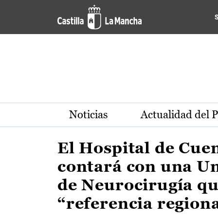
Actualidad de la región de 
Pasar al contenido principal
Noticias
Actualidad del 
El Hospital de Cue
contará con una U
de Neurocirugía qu
“referencia region