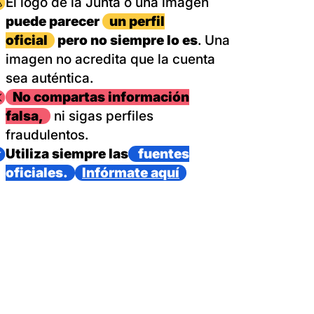
magen
El logo de la Junta o una imagen
puede parecer
un perfil
oficial
pero no siempre lo es
. Una
imagen no acredita que la cuenta
sea auténtica.
magen
No compartas información
falsa,
ni sigas perfiles
fraudulentos.
magen
Utiliza siempre las
fuentes
oficiales.
Infórmate aquí