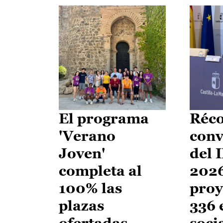
El programa
Réco
'Verano
conv
Joven'
del 
completa al
2026
100% las
proy
plazas
336 
ofertadas
soci