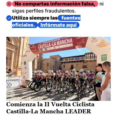
Imagen
No compartas información falsa,
ni
sigas perfiles fraudulentos.
Imagen
Utiliza siempre las
fuentes
oficiales.
Infórmate aquí
Comienza la II Vuelta Ciclista
Castilla-La Mancha LEADER