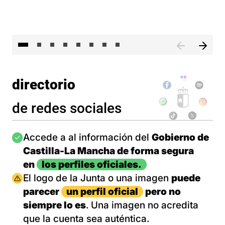
El 
directorio
de redes sociales
Imagen
Accede a al información del
Gobierno de
Castilla-La Mancha de forma segura
en
los perfiles oficiales.
Imagen
El logo de la Junta o una imagen
puede
parecer
un perfil oficial
pero no
siempre lo es
. Una imagen no acredita
que la cuenta sea auténtica.