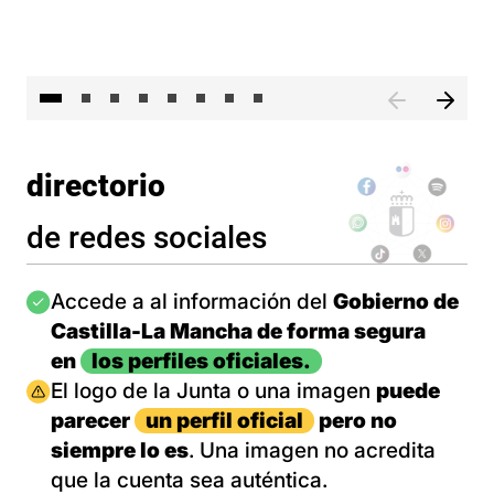
El 
directorio
de redes sociales
Imagen
Accede a al información del
Gobierno de
Castilla-La Mancha de forma segura
en
los perfiles oficiales.
Imagen
El logo de la Junta o una imagen
puede
parecer
un perfil oficial
pero no
siempre lo es
. Una imagen no acredita
que la cuenta sea auténtica.