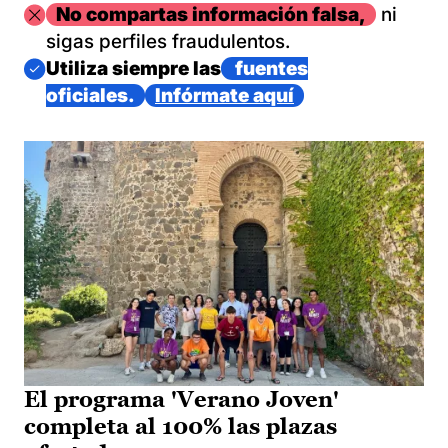
Imagen
No compartas información falsa,
ni
sigas perfiles fraudulentos.
Imagen
Utiliza siempre las
fuentes
oficiales.
Infórmate aquí
El programa 'Verano Joven'
completa al 100% las plazas