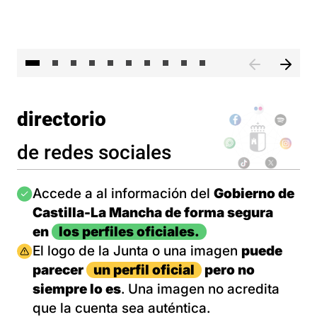
II 
directorio
de redes sociales
Imagen
Accede a al información del
Gobierno de
Castilla-La Mancha de forma segura
en
los perfiles oficiales.
Imagen
El logo de la Junta o una imagen
puede
parecer
un perfil oficial
pero no
siempre lo es
. Una imagen no acredita
que la cuenta sea auténtica.