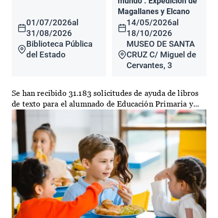
mundo". Expedición de
Magallanes y Elcano
01/07/2026
al
14/05/2026
al
31/08/2026
18/10/2026
Biblioteca Pública
MUSEO DE SANTA
del Estado
CRUZ C/ Miguel de
Cervantes, 3
Se han recibido 31.183 solicitudes de ayuda de libros
de texto para el alumnado de Educación Primaria y...