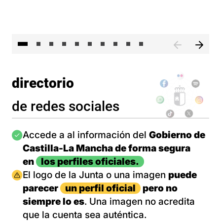
II 
directorio
de redes sociales
Imagen
Accede a al información del
Gobierno de
Castilla-La Mancha de forma segura
en
los perfiles oficiales.
Imagen
El logo de la Junta o una imagen
puede
parecer
un perfil oficial
pero no
siempre lo es
. Una imagen no acredita
que la cuenta sea auténtica.