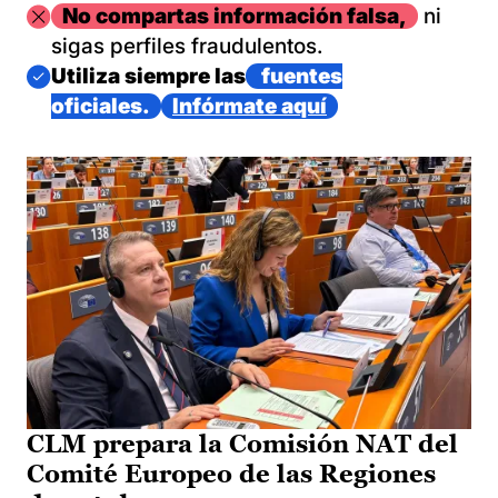
Imagen
No compartas información falsa,
ni
sigas perfiles fraudulentos.
Imagen
Utiliza siempre las
fuentes
oficiales.
Infórmate aquí
CLM prepara la Comisión NAT del
Comité Europeo de las Regiones