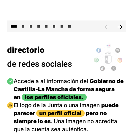
El 
directorio
de redes sociales
Imagen
Accede a al información del
Gobierno de
Castilla-La Mancha de forma segura
en
los perfiles oficiales.
Imagen
El logo de la Junta o una imagen
puede
parecer
un perfil oficial
pero no
siempre lo es
. Una imagen no acredita
que la cuenta sea auténtica.