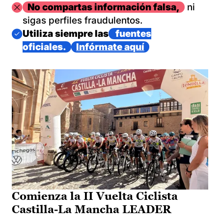
Imagen
No compartas información falsa,
ni
sigas perfiles fraudulentos.
Imagen
Utiliza siempre las
fuentes
oficiales.
Infórmate aquí
Comienza la II Vuelta Ciclista
Castilla-La Mancha LEADER