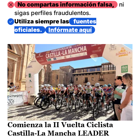
Imagen
No compartas información falsa,
ni
sigas perfiles fraudulentos.
Imagen
Utiliza siempre las
fuentes
oficiales.
Infórmate aquí
Comienza la II Vuelta Ciclista
Castilla-La Mancha LEADER