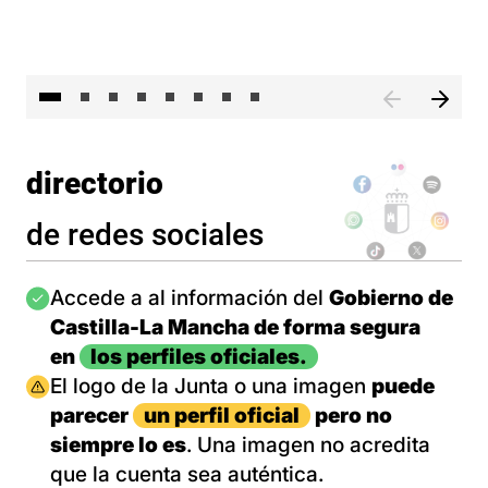
El 
directorio
de redes sociales
Imagen
Accede a al información del
Gobierno de
Castilla-La Mancha de forma segura
en
los perfiles oficiales.
Imagen
El logo de la Junta o una imagen
puede
parecer
un perfil oficial
pero no
siempre lo es
. Una imagen no acredita
que la cuenta sea auténtica.