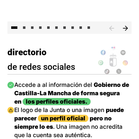
II 
directorio
de redes sociales
Imagen
Accede a al información del
Gobierno de
Castilla-La Mancha de forma segura
en
los perfiles oficiales.
Imagen
El logo de la Junta o una imagen
puede
parecer
un perfil oficial
pero no
siempre lo es
. Una imagen no acredita
que la cuenta sea auténtica.