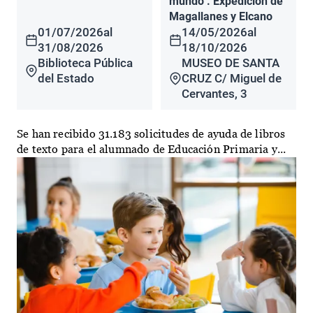
mundo". Expedición de
Magallanes y Elcano
01/07/2026
al
14/05/2026
al
31/08/2026
18/10/2026
Biblioteca Pública
MUSEO DE SANTA
del Estado
CRUZ C/ Miguel de
Cervantes, 3
Se han recibido 31.183 solicitudes de ayuda de libros
de texto para el alumnado de Educación Primaria y...