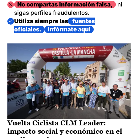
Imagen
No compartas información falsa,
ni
sigas perfiles fraudulentos.
Imagen
Utiliza siempre las
fuentes
oficiales.
Infórmate aquí
Vuelta Ciclista CLM Leader:
impacto social y económico en el