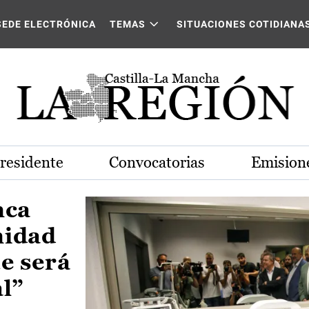
Castilla-La Mancha
SEDE ELECTRÓNICA
TEMAS
SITUACIONES COTIDIANA
Presidente
Convocatorias
Emisione
nca
nidad
e será
al”