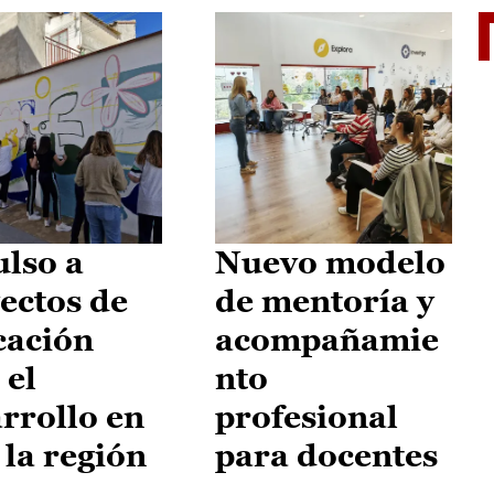
El je
lso a
Nuevo modelo
ectos de
de mentoría y
cación
acompañamie
 el
nto
rrollo en
profesional
 la región
para docentes