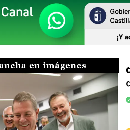
Mancha en imágenes
I