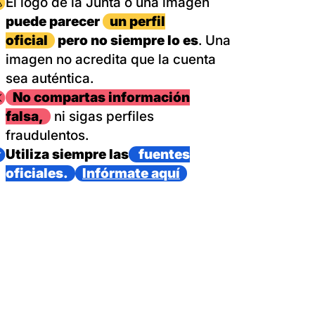
magen
El logo de la Junta o una imagen
puede parecer
un perfil
oficial
pero no siempre lo es
. Una
imagen no acredita que la cuenta
sea auténtica.
magen
No compartas información
falsa,
ni sigas perfiles
fraudulentos.
magen
Utiliza siempre las
fuentes
oficiales.
Infórmate aquí