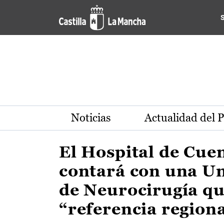
Actualidad de la región de 
Pasar al contenido principal
Noticias
Actualidad del 
El Hospital de Cue
contará con una U
de Neurocirugía qu
“referencia region