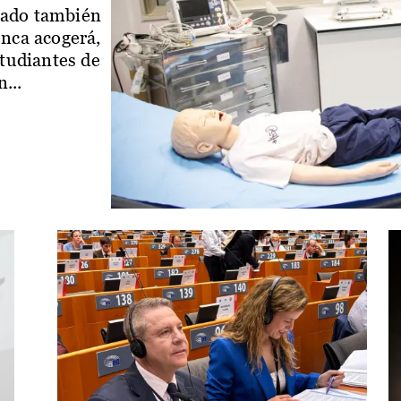
iado también
enca acogerá,
studiantes de
...