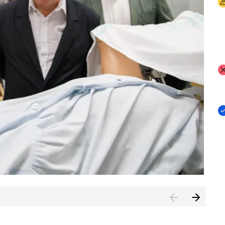
I
I
I
n de Cuenca (CESICU)