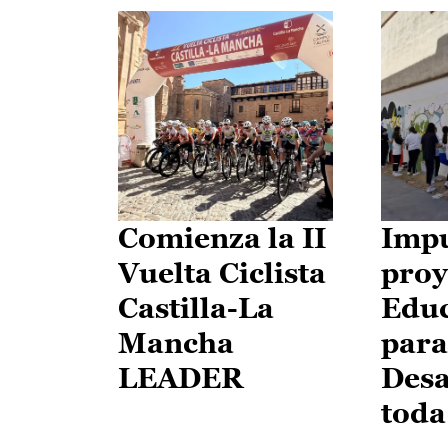
Comienza la II
Impu
Vuelta Ciclista
proy
Castilla-La
Edu
Mancha
para
LEADER
Desa
toda