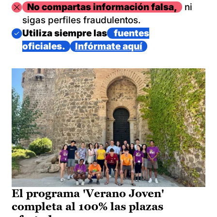
Imagen
No compartas información falsa,
ni
sigas perfiles fraudulentos.
Imagen
Utiliza siempre las
fuentes
oficiales.
Infórmate aquí
El programa 'Verano Joven'
completa al 100% las plazas