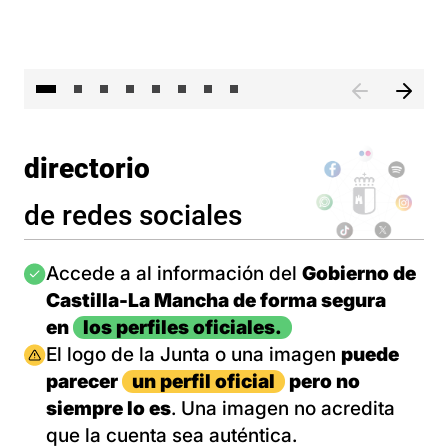
El 
directorio
de redes sociales
Imagen
Accede a al información del
Gobierno de
Castilla-La Mancha de forma segura
en
los perfiles oficiales.
Imagen
El logo de la Junta o una imagen
puede
parecer
un perfil oficial
pero no
siempre lo es
. Una imagen no acredita
que la cuenta sea auténtica.