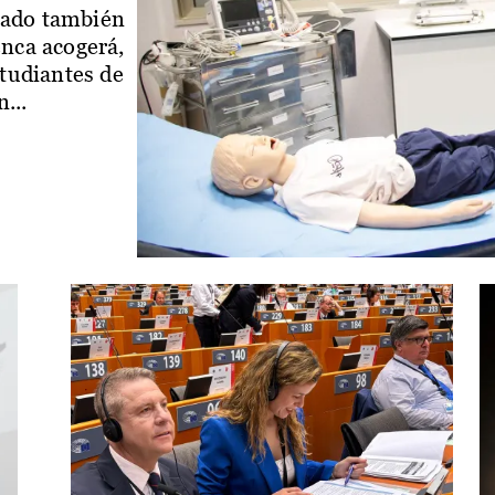
iado también
enca acogerá,
studiantes de
...