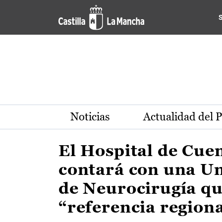
Actualidad de la región de 
Pasar al contenido principal
Noticias
Actualidad del 
El Hospital de Cue
contará con una U
de Neurocirugía qu
“referencia region