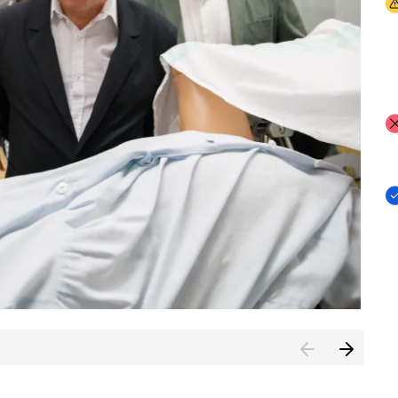
I
I
I
n de Cuenca (CESICU)