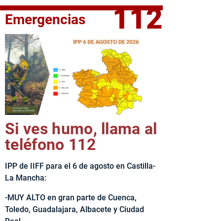
112
Emergencias
fe del Ejecutivo castellanomanchego, Emiliano García-Page, 
Si ves humo, llama al
teléfono 112
IPP de IIFF para el 6 de agosto en Castilla-
La Mancha:
-MUY ALTO en gran parte de Cuenca,
Toledo, Guadalajara, Albacete y Ciudad