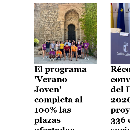
El programa
Réco
'Verano
conv
Joven'
del 
completa al
2026
100% las
proy
plazas
336 
ofertadas
soci