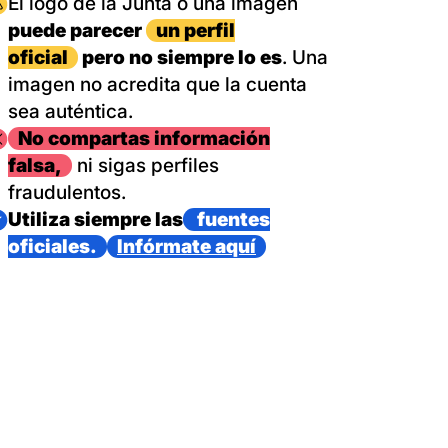
magen
El logo de la Junta o una imagen
puede parecer
un perfil
oficial
pero no siempre lo es
. Una
imagen no acredita que la cuenta
sea auténtica.
magen
No compartas información
falsa,
ni sigas perfiles
fraudulentos.
magen
Utiliza siempre las
fuentes
oficiales.
Infórmate aquí