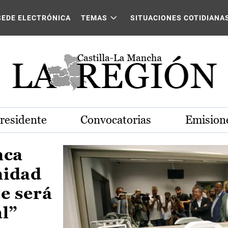
Castilla-La Mancha
SEDE ELECTRÓNICA
TEMAS
SITUACIONES COTIDIANA
Presidente
Convocatorias
Emisione
nca
nidad
e será
al”