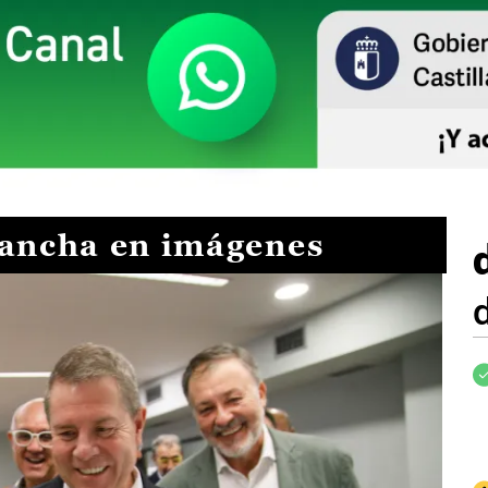
Mancha en imágenes
I