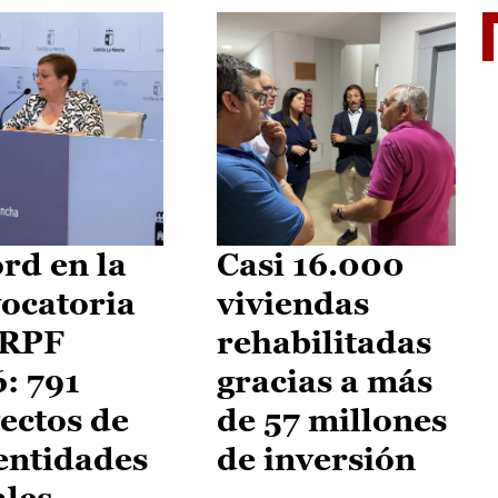
El je
rd en la
Casi 16.000
ocatoria
viviendas
IRPF
rehabilitadas
: 791
gracias a más
ectos de
de 57 millones
entidades
de inversión
ales