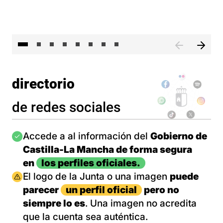
El 
directorio
de redes sociales
Imagen
Accede a al información del
Gobierno de
Castilla-La Mancha de forma segura
en
los perfiles oficiales.
Imagen
El logo de la Junta o una imagen
puede
parecer
un perfil oficial
pero no
siempre lo es
. Una imagen no acredita
que la cuenta sea auténtica.