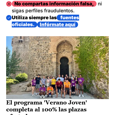
Imagen
No compartas información falsa,
ni
sigas perfiles fraudulentos.
Imagen
Utiliza siempre las
fuentes
oficiales.
Infórmate aquí
El programa 'Verano Joven'
completa al 100% las plazas