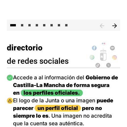
El 
directorio
de redes sociales
Imagen
Accede a al información del
Gobierno de
Castilla-La Mancha de forma segura
en
los perfiles oficiales.
Imagen
El logo de la Junta o una imagen
puede
parecer
un perfil oficial
pero no
siempre lo es
. Una imagen no acredita
que la cuenta sea auténtica.