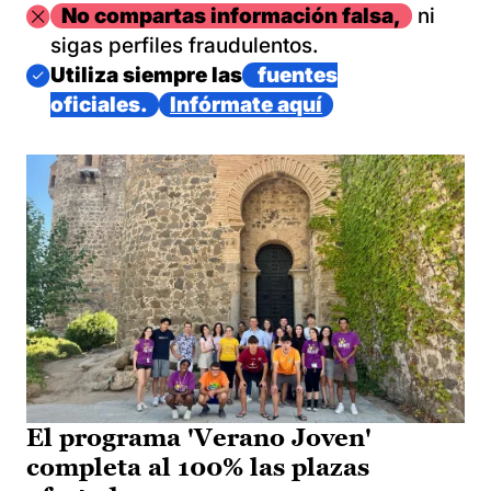
Imagen
No compartas información falsa,
ni
sigas perfiles fraudulentos.
Imagen
Utiliza siempre las
fuentes
oficiales.
Infórmate aquí
El programa 'Verano Joven'
completa al 100% las plazas