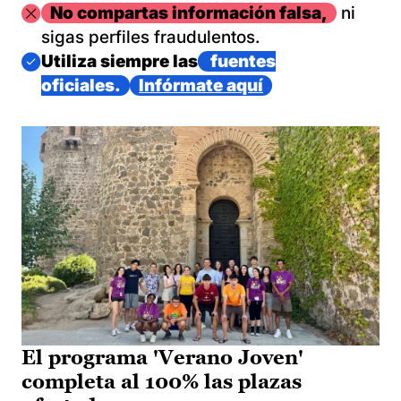
Imagen
No compartas información falsa,
ni
sigas perfiles fraudulentos.
Imagen
Utiliza siempre las
fuentes
oficiales.
Infórmate aquí
El programa 'Verano Joven'
completa al 100% las plazas