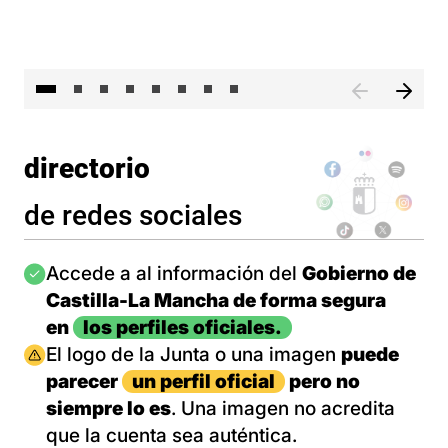
El 
directorio
de redes sociales
Imagen
Accede a al información del
Gobierno de
Castilla-La Mancha de forma segura
en
los perfiles oficiales.
Imagen
El logo de la Junta o una imagen
puede
parecer
un perfil oficial
pero no
siempre lo es
. Una imagen no acredita
que la cuenta sea auténtica.