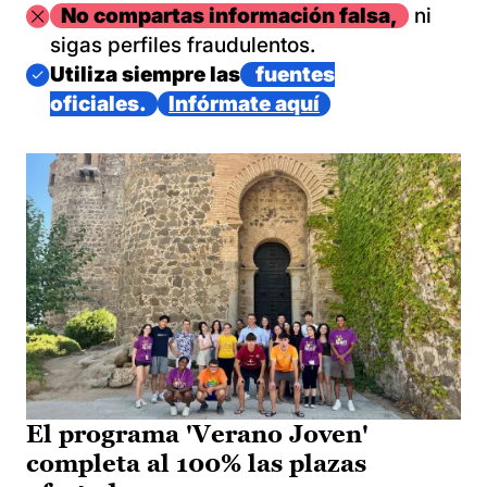
Imagen
No compartas información falsa,
ni
sigas perfiles fraudulentos.
Imagen
Utiliza siempre las
fuentes
oficiales.
Infórmate aquí
El programa 'Verano Joven'
completa al 100% las plazas