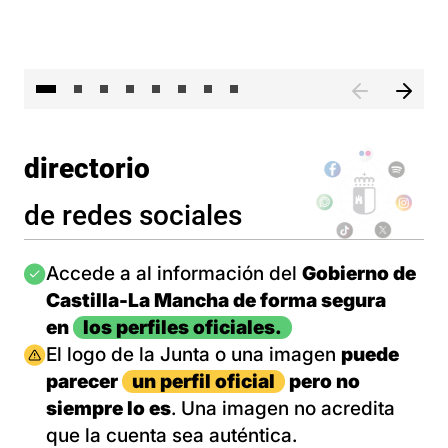
El 
directorio
de redes sociales
Imagen
Accede a al información del
Gobierno de
Castilla-La Mancha de forma segura
en
los perfiles oficiales.
Imagen
El logo de la Junta o una imagen
puede
parecer
un perfil oficial
pero no
siempre lo es
. Una imagen no acredita
que la cuenta sea auténtica.