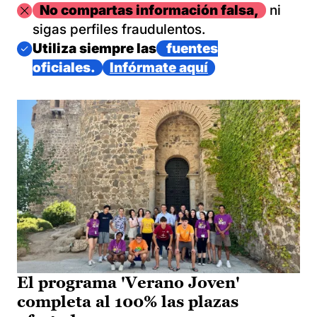
Imagen
No compartas información falsa,
ni
sigas perfiles fraudulentos.
Imagen
Utiliza siempre las
fuentes
oficiales.
Infórmate aquí
El programa 'Verano Joven'
completa al 100% las plazas