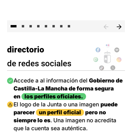
El 
directorio
de redes sociales
Imagen
Accede a al información del
Gobierno de
Castilla-La Mancha de forma segura
en
los perfiles oficiales.
Imagen
El logo de la Junta o una imagen
puede
parecer
un perfil oficial
pero no
siempre lo es
. Una imagen no acredita
que la cuenta sea auténtica.