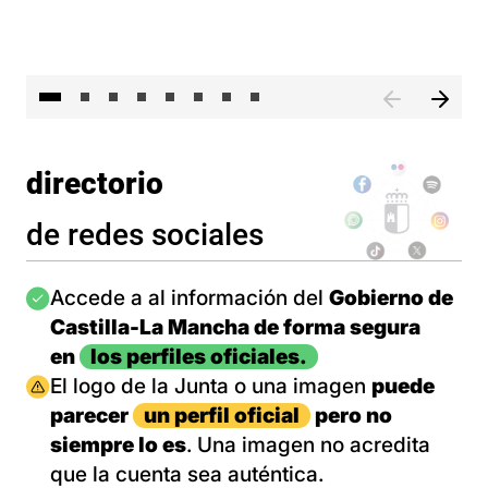
El 
directorio
de redes sociales
Imagen
Accede a al información del
Gobierno de
Castilla-La Mancha de forma segura
en
los perfiles oficiales.
Imagen
El logo de la Junta o una imagen
puede
parecer
un perfil oficial
pero no
siempre lo es
. Una imagen no acredita
que la cuenta sea auténtica.