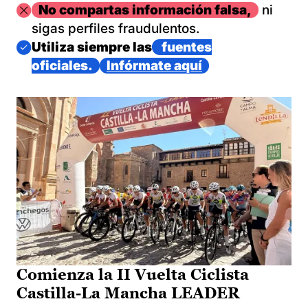
Imagen
No compartas información falsa,
ni
sigas perfiles fraudulentos.
Imagen
Utiliza siempre las
fuentes
oficiales.
Infórmate aquí
Comienza la II Vuelta Ciclista
Castilla-La Mancha LEADER