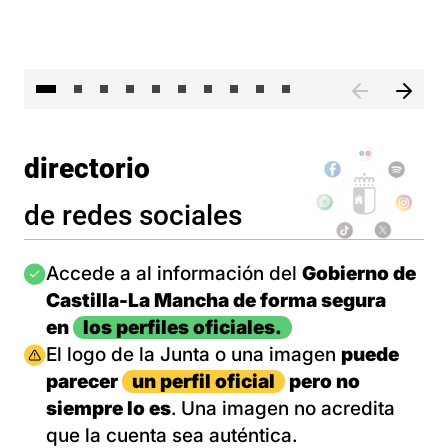
II 
directorio
de redes sociales
Imagen
Accede a al información del
Gobierno de
Castilla-La Mancha de forma segura
en
los perfiles oficiales.
Imagen
El logo de la Junta o una imagen
puede
parecer
un perfil oficial
pero no
siempre lo es
. Una imagen no acredita
que la cuenta sea auténtica.