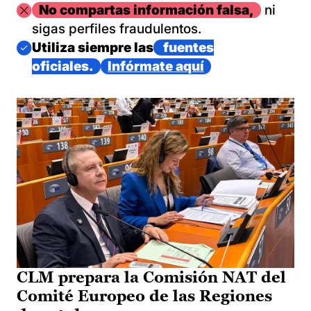
Imagen
No compartas información falsa,
ni
sigas perfiles fraudulentos.
Imagen
Utiliza siempre las
fuentes
oficiales.
Infórmate aquí
CLM prepara la Comisión NAT del
Comité Europeo de las Regiones