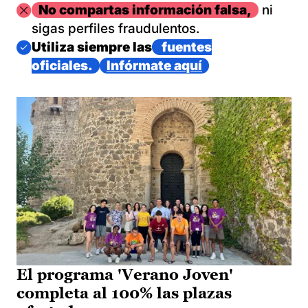
Imagen
No compartas información falsa,
ni
sigas perfiles fraudulentos.
Imagen
Utiliza siempre las
fuentes
oficiales.
Infórmate aquí
El programa 'Verano Joven'
completa al 100% las plazas