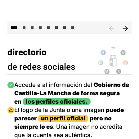
El 
directorio
de redes sociales
Imagen
Accede a al información del
Gobierno de
Castilla-La Mancha de forma segura
en
los perfiles oficiales.
Imagen
El logo de la Junta o una imagen
puede
parecer
un perfil oficial
pero no
siempre lo es
. Una imagen no acredita
que la cuenta sea auténtica.