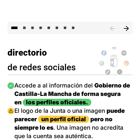
El 
directorio
de redes sociales
Imagen
Accede a al información del
Gobierno de
Castilla-La Mancha de forma segura
en
los perfiles oficiales.
Imagen
El logo de la Junta o una imagen
puede
parecer
un perfil oficial
pero no
siempre lo es
. Una imagen no acredita
que la cuenta sea auténtica.