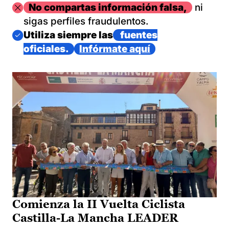
Imagen
No compartas información falsa,
ni
sigas perfiles fraudulentos.
Imagen
Utiliza siempre las
fuentes
oficiales.
Infórmate aquí
Comienza la II Vuelta Ciclista
Castilla-La Mancha LEADER