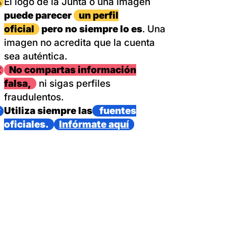
magen
El logo de la Junta o una imagen
puede parecer
un perfil
oficial
pero no siempre lo es
. Una
imagen no acredita que la cuenta
sea auténtica.
magen
No compartas información
falsa,
ni sigas perfiles
fraudulentos.
magen
Utiliza siempre las
fuentes
oficiales.
Infórmate aquí
as con un dispositivo internacional de bomberos forestales,