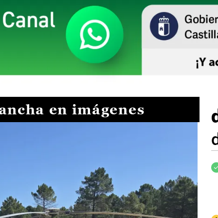
Mancha en imágenes
I