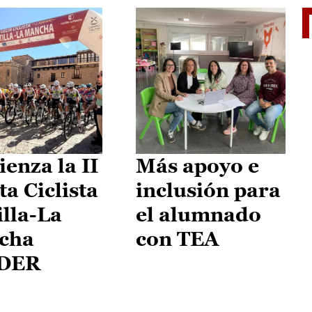
II Vu
enza la II
Más apoyo e
ta Ciclista
inclusión para
illa-La
el alumnado
cha
con TEA
DER