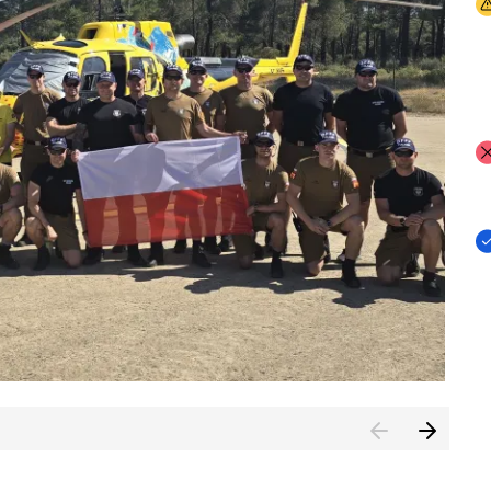
I
I
I
rcambiar por tercer año consecutivo formación y experienci