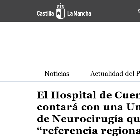
Actualidad de la región de 
Pasar al contenido principal
Noticias
Actualidad del 
El Hospital de Cue
contará con una U
de Neurocirugía qu
“referencia region