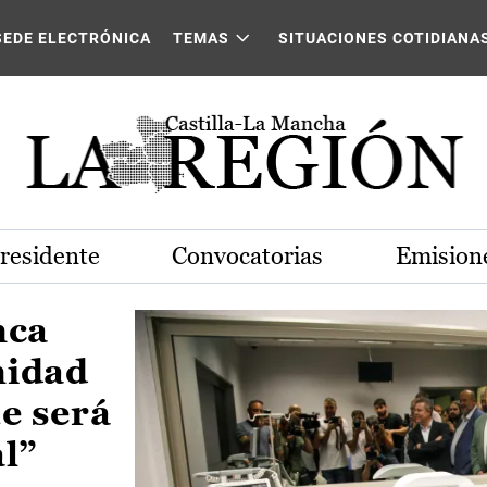
Castilla-La Mancha
SEDE ELECTRÓNICA
TEMAS
SITUACIONES COTIDIANA
Presidente
Convocatorias
Emisione
nca
nidad
e será
al”