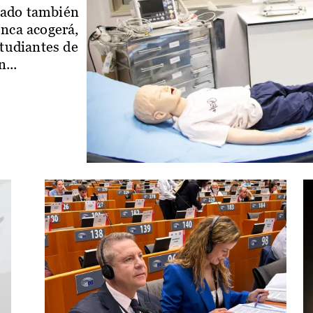
iado también
enca acogerá,
studiantes de
...