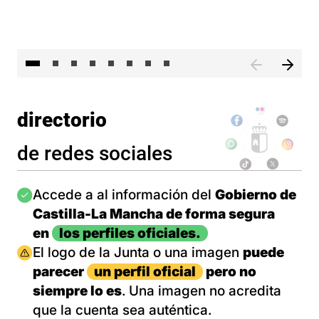
El 
directorio
de redes sociales
Imagen
Accede a al información del
Gobierno de
Castilla-La Mancha de forma segura
en
los perfiles oficiales.
Imagen
El logo de la Junta o una imagen
puede
parecer
un perfil oficial
pero no
siempre lo es
. Una imagen no acredita
que la cuenta sea auténtica.