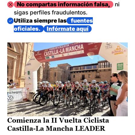
Imagen
No compartas información falsa,
ni
sigas perfiles fraudulentos.
Imagen
Utiliza siempre las
fuentes
oficiales.
Infórmate aquí
Comienza la II Vuelta Ciclista
Castilla-La Mancha LEADER