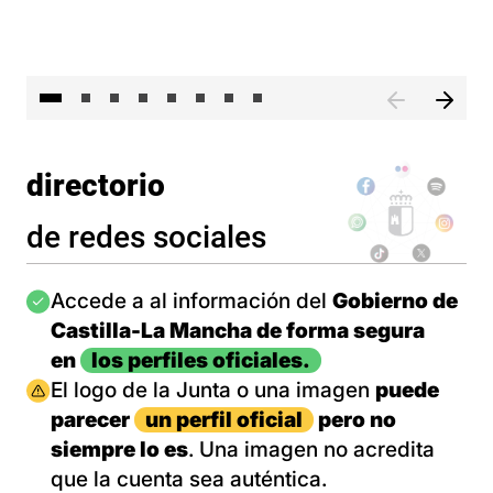
El 
directorio
de redes sociales
Imagen
Accede a al información del
Gobierno de
Castilla-La Mancha de forma segura
en
los perfiles oficiales.
Imagen
El logo de la Junta o una imagen
puede
parecer
un perfil oficial
pero no
siempre lo es
. Una imagen no acredita
que la cuenta sea auténtica.