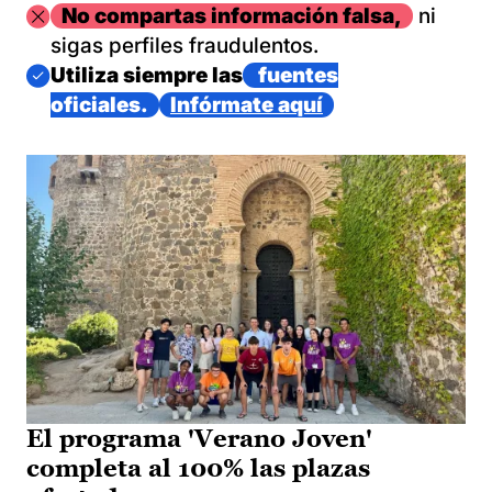
Imagen
No compartas información falsa,
ni
sigas perfiles fraudulentos.
Imagen
Utiliza siempre las
fuentes
oficiales.
Infórmate aquí
El programa 'Verano Joven'
completa al 100% las plazas