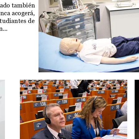
iado también
enca acogerá,
studiantes de
...