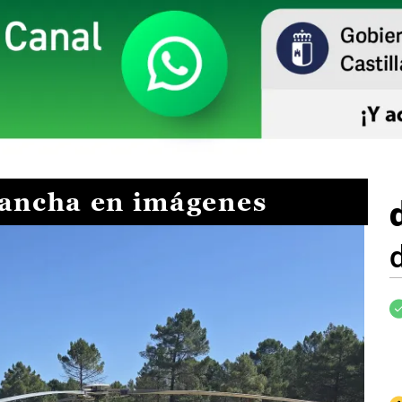
Mancha en imágenes
I