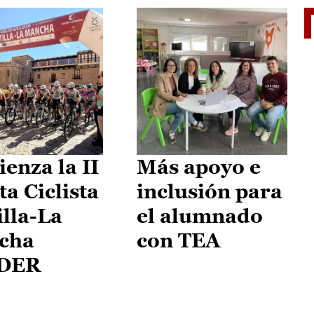
II Vu
enza la II
Más apoyo e
ta Ciclista
inclusión para
illa-La
el alumnado
cha
con TEA
DER