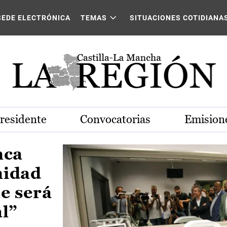
Castilla-La Mancha
SEDE ELECTRÓNICA
TEMAS
SITUACIONES COTIDIANA
Presidente
Convocatorias
Emisione
nca
nidad
e será
al”