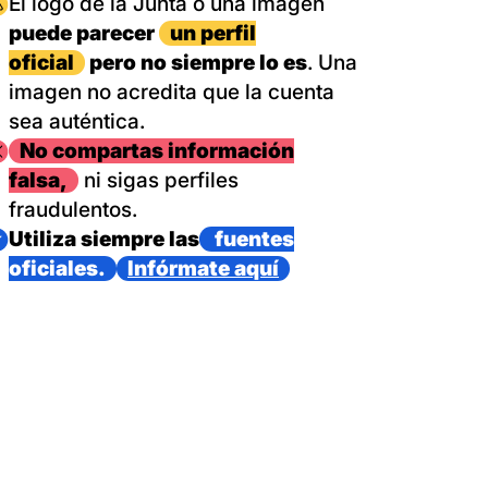
magen
El logo de la Junta o una imagen
puede parecer
un perfil
oficial
pero no siempre lo es
. Una
imagen no acredita que la cuenta
sea auténtica.
magen
No compartas información
falsa,
ni sigas perfiles
fraudulentos.
magen
Utiliza siempre las
fuentes
oficiales.
Infórmate aquí
as con un dispositivo internacional de bomberos forestales,