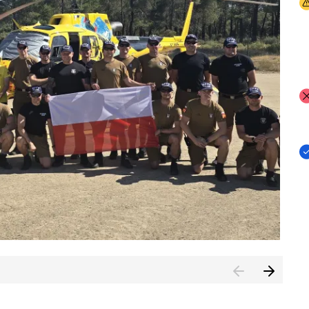
I
I
I
rcambiar por tercer año consecutivo formación y experienci