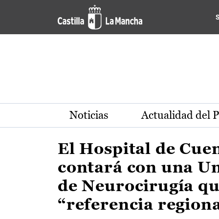
Actualidad de la región de 
Pasar al contenido principal
Noticias
Actualidad del 
El Hospital de Cue
contará con una U
de Neurocirugía qu
“referencia region