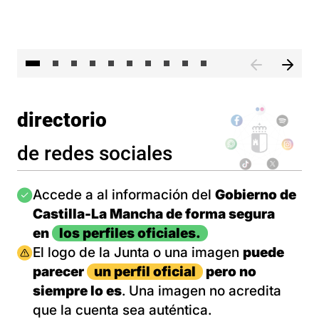
II 
directorio
de redes sociales
Imagen
Accede a al información del
Gobierno de
Castilla-La Mancha de forma segura
en
los perfiles oficiales.
Imagen
El logo de la Junta o una imagen
puede
parecer
un perfil oficial
pero no
siempre lo es
. Una imagen no acredita
que la cuenta sea auténtica.