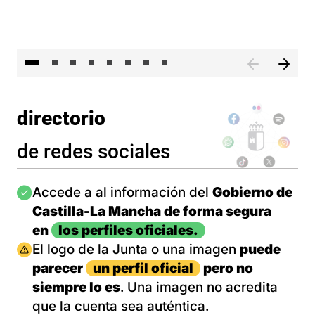
El 
directorio
de redes sociales
Imagen
Accede a al información del
Gobierno de
Castilla-La Mancha de forma segura
en
los perfiles oficiales.
Imagen
El logo de la Junta o una imagen
puede
parecer
un perfil oficial
pero no
siempre lo es
. Una imagen no acredita
que la cuenta sea auténtica.