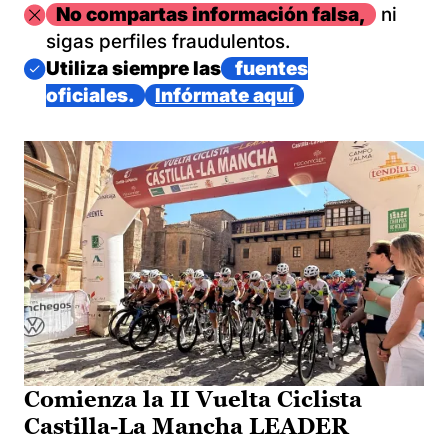
Imagen
No compartas información falsa,
ni
sigas perfiles fraudulentos.
Imagen
Utiliza siempre las
fuentes
oficiales.
Infórmate aquí
Comienza la II Vuelta Ciclista
Castilla-La Mancha LEADER