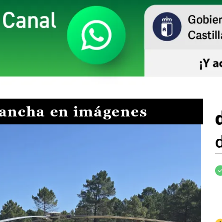
Mancha en imágenes
I