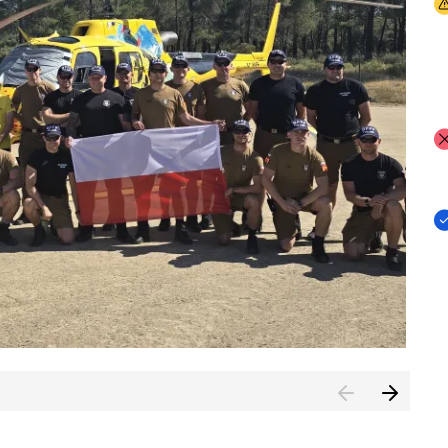
I
I
I
rcambiar por tercer año consecutivo formación y experienci