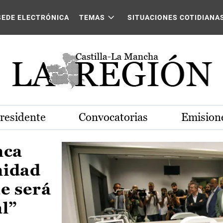
Castilla-La Mancha
SEDE ELECTRÓNICA
TEMAS
SITUACIONES COTIDIANA
Presidente
Convocatorias
Emisione
nca
nidad
e será
al”