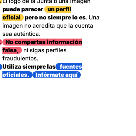
magen
El logo de la Junta o una imagen
puede parecer
un perfil
oficial
pero no siempre lo es
. Una
imagen no acredita que la cuenta
sea auténtica.
magen
No compartas información
falsa,
ni sigas perfiles
fraudulentos.
magen
Utiliza siempre las
fuentes
oficiales.
Infórmate aquí
as con un dispositivo internacional de bomberos forestales,