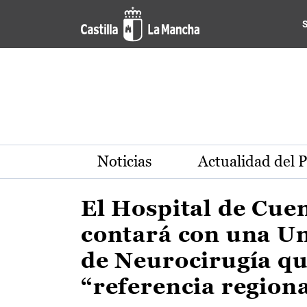
Actualidad de la región de 
Pasar al contenido principal
Noticias
Actualidad del 
El Hospital de Cue
contará con una U
de Neurocirugía qu
“referencia region