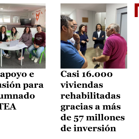
II Vu
apoyo e
Casi 16.000
usión para
viviendas
lumnado
rehabilitadas
 TEA
gracias a más
de 57 millones
de inversión