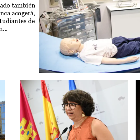
iado también
enca acogerá,
studiantes de
...