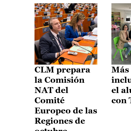
CLM prepara
Más 
la Comisión
incl
NAT del
el a
Comité
con
Europeo de las
Regiones de
octubre