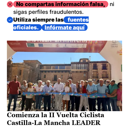
Imagen
No compartas información falsa,
ni
sigas perfiles fraudulentos.
Imagen
Utiliza siempre las
fuentes
oficiales.
Infórmate aquí
Comienza la II Vuelta Ciclista
Castilla-La Mancha LEADER