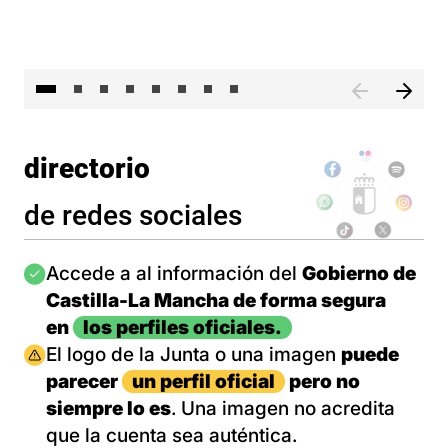
El 
directorio
de redes sociales
Imagen
Accede a al información del
Gobierno de
Castilla-La Mancha de forma segura
en
los perfiles oficiales.
Imagen
El logo de la Junta o una imagen
puede
parecer
un perfil oficial
pero no
siempre lo es
. Una imagen no acredita
que la cuenta sea auténtica.