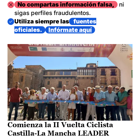
Imagen
No compartas información falsa,
ni
sigas perfiles fraudulentos.
Imagen
Utiliza siempre las
fuentes
oficiales.
Infórmate aquí
Comienza la II Vuelta Ciclista
Castilla-La Mancha LEADER