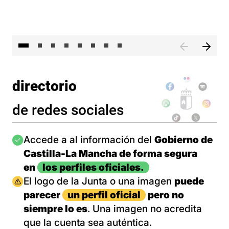
El 
directorio
de redes sociales
Imagen
Accede a al información del
Gobierno de
Castilla-La Mancha de forma segura
en
los perfiles oficiales.
Imagen
El logo de la Junta o una imagen
puede
parecer
un perfil oficial
pero no
siempre lo es
. Una imagen no acredita
que la cuenta sea auténtica.