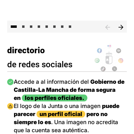
El 
directorio
de redes sociales
Imagen
Accede a al información del
Gobierno de
Castilla-La Mancha de forma segura
en
los perfiles oficiales.
Imagen
El logo de la Junta o una imagen
puede
parecer
un perfil oficial
pero no
siempre lo es
. Una imagen no acredita
que la cuenta sea auténtica.