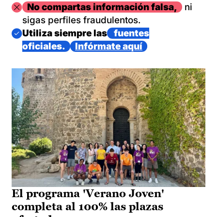
Imagen
No compartas información falsa,
ni
sigas perfiles fraudulentos.
Imagen
Utiliza siempre las
fuentes
oficiales.
Infórmate aquí
El programa 'Verano Joven'
completa al 100% las plazas