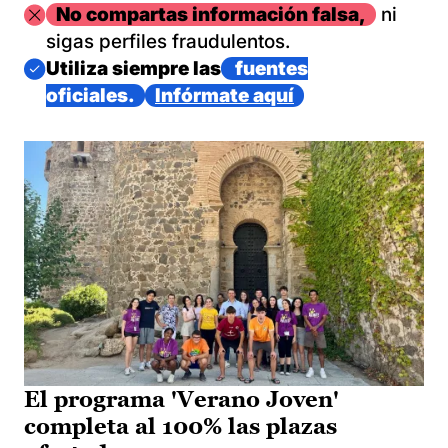
Imagen
No compartas información falsa,
ni
sigas perfiles fraudulentos.
Imagen
Utiliza siempre las
fuentes
oficiales.
Infórmate aquí
El programa 'Verano Joven'
completa al 100% las plazas