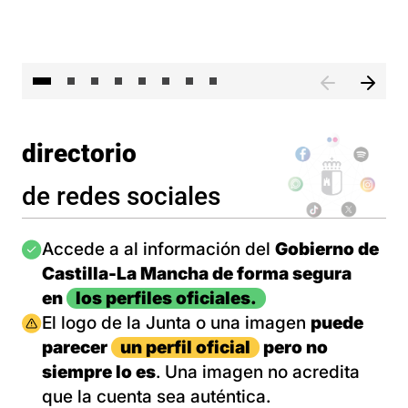
El 
directorio
de redes sociales
Imagen
Accede a al información del
Gobierno de
Castilla-La Mancha de forma segura
en
los perfiles oficiales.
Imagen
El logo de la Junta o una imagen
puede
parecer
un perfil oficial
pero no
siempre lo es
. Una imagen no acredita
que la cuenta sea auténtica.