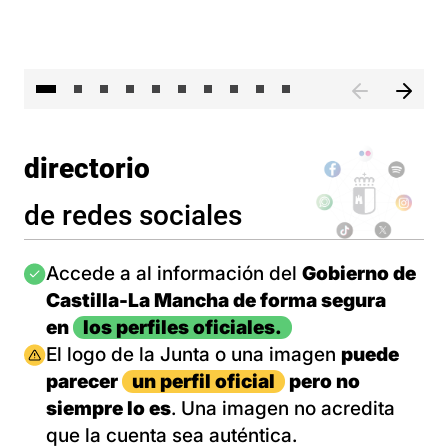
II 
directorio
de redes sociales
Imagen
Accede a al información del
Gobierno de
Castilla-La Mancha de forma segura
en
los perfiles oficiales.
Imagen
El logo de la Junta o una imagen
puede
parecer
un perfil oficial
pero no
siempre lo es
. Una imagen no acredita
que la cuenta sea auténtica.