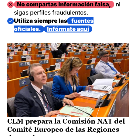
Imagen
No compartas información falsa,
ni
sigas perfiles fraudulentos.
Imagen
Utiliza siempre las
fuentes
oficiales.
Infórmate aquí
CLM prepara la Comisión NAT del
Comité Europeo de las Regiones