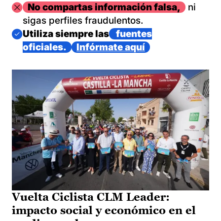
Imagen
No compartas información falsa,
ni
sigas perfiles fraudulentos.
Imagen
Utiliza siempre las
fuentes
oficiales.
Infórmate aquí
Vuelta Ciclista CLM Leader:
impacto social y económico en el