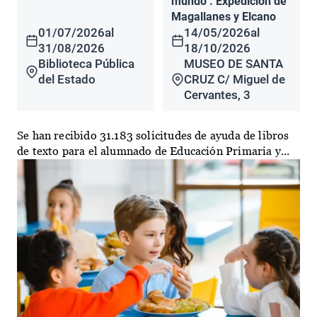
mundo". Expedición de
Magallanes y Elcano
01/07/2026
al
14/05/2026
al
31/08/2026
18/10/2026
Biblioteca Pública
MUSEO DE SANTA
del Estado
CRUZ C/ Miguel de
Cervantes, 3
Se han recibido 31.183 solicitudes de ayuda de libros
de texto para el alumnado de Educación Primaria y...