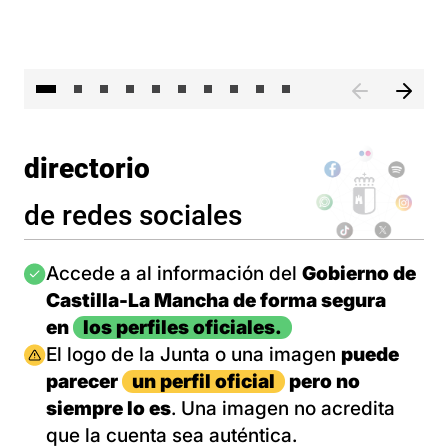
II 
directorio
de redes sociales
Imagen
Accede a al información del
Gobierno de
Castilla-La Mancha de forma segura
en
los perfiles oficiales.
Imagen
El logo de la Junta o una imagen
puede
parecer
un perfil oficial
pero no
siempre lo es
. Una imagen no acredita
que la cuenta sea auténtica.