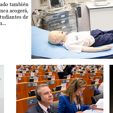
iado también
enca acogerá,
studiantes de
...