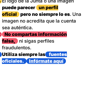
magen
El logo de la Junta o una imagen
puede parecer
un perfil
oficial
pero no siempre lo es
. Una
imagen no acredita que la cuenta
sea auténtica.
magen
No compartas información
falsa,
ni sigas perfiles
fraudulentos.
magen
Utiliza siempre las
fuentes
oficiales.
Infórmate aquí