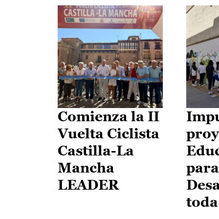
Comienza la II
Impu
Vuelta Ciclista
proy
Castilla-La
Edu
Mancha
para
LEADER
Desa
toda