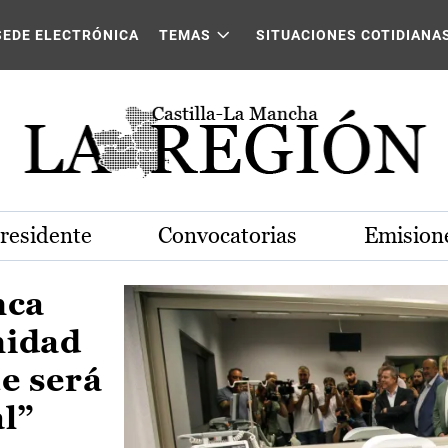
Castilla-La Mancha
SEDE ELECTRÓNICA
TEMAS
SITUACIONES COTIDIANA
Presidente
Convocatorias
Emisione
nca
nidad
e será
al”