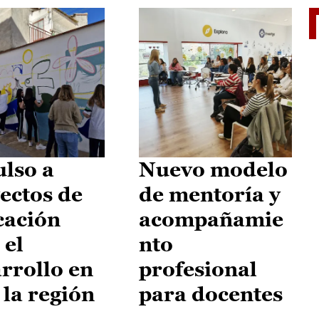
El je
lso a
Nuevo modelo
ectos de
de mentoría y
cación
acompañamie
 el
nto
rrollo en
profesional
 la región
para docentes