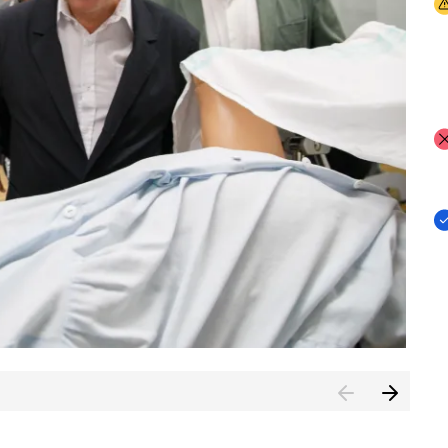
I
I
I
n de Cuenca (CESICU)