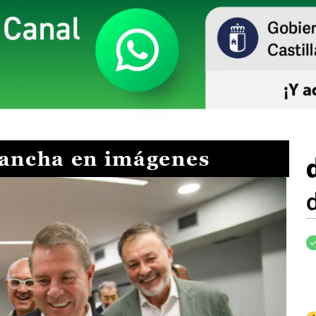
Mancha en imágenes
I