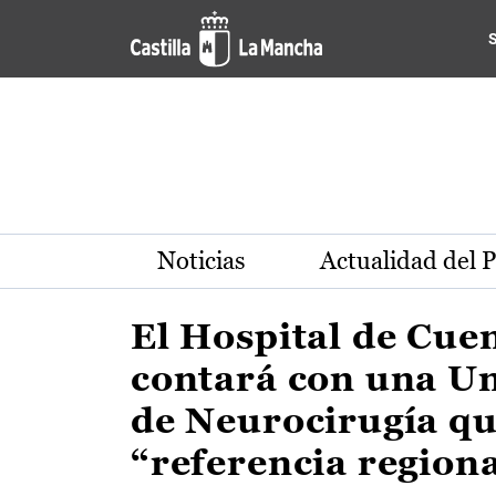
Actualidad de la región de 
Pasar al contenido principal
Noticias
Actualidad del 
El Hospital de Cue
contará con una U
de Neurocirugía qu
“referencia region