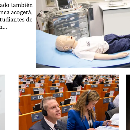
iado también
enca acogerá,
studiantes de
...