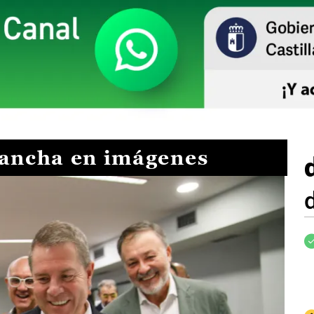
Mancha en imágenes
I