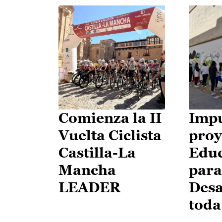
Comienza la II
Impu
Vuelta Ciclista
proy
Castilla-La
Edu
Mancha
para
LEADER
Desa
toda