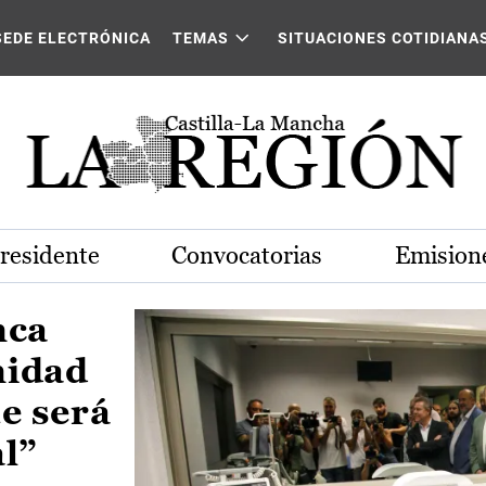
Castilla-La Mancha
SEDE ELECTRÓNICA
TEMAS
SITUACIONES COTIDIANA
Presidente
Convocatorias
Emisione
nca
nidad
e será
al”