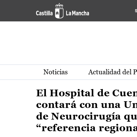
Actualidad de la región de 
Pasar al contenido principal
Noticias
Actualidad del 
El Hospital de Cue
contará con una U
de Neurocirugía qu
“referencia region