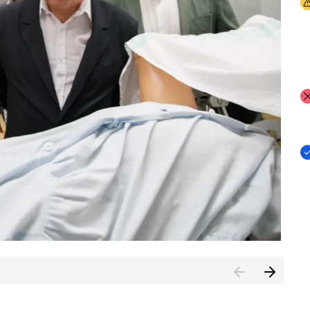
I
I
I
n de Cuenca (CESICU)