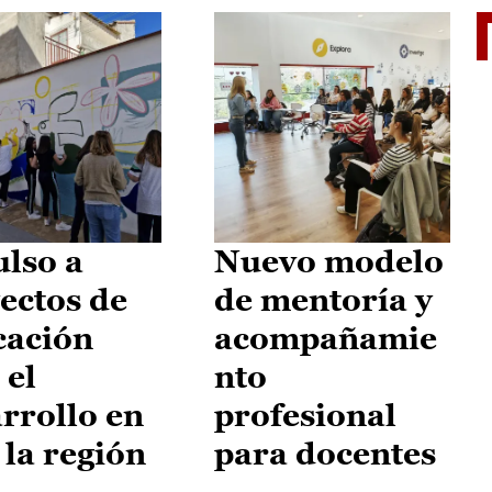
El je
lso a
Nuevo modelo
ectos de
de mentoría y
cación
acompañamie
 el
nto
rrollo en
profesional
 la región
para docentes