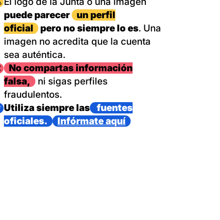
magen
El logo de la Junta o una imagen
puede parecer
un perfil
oficial
pero no siempre lo es
. Una
imagen no acredita que la cuenta
sea auténtica.
magen
No compartas información
falsa,
ni sigas perfiles
fraudulentos.
magen
Utiliza siempre las
fuentes
oficiales.
Infórmate aquí