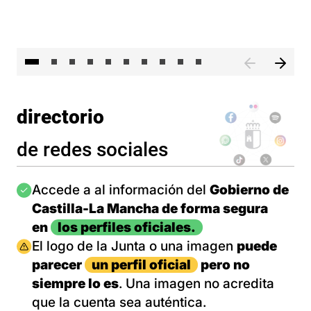
II 
directorio
de redes sociales
Imagen
Accede a al información del
Gobierno de
Castilla-La Mancha de forma segura
en
los perfiles oficiales.
Imagen
El logo de la Junta o una imagen
puede
parecer
un perfil oficial
pero no
siempre lo es
. Una imagen no acredita
que la cuenta sea auténtica.