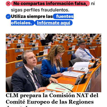
Imagen
No compartas información falsa,
ni
sigas perfiles fraudulentos.
Imagen
Utiliza siempre las
fuentes
oficiales.
Infórmate aquí
CLM prepara la Comisión NAT del
Comité Europeo de las Regiones