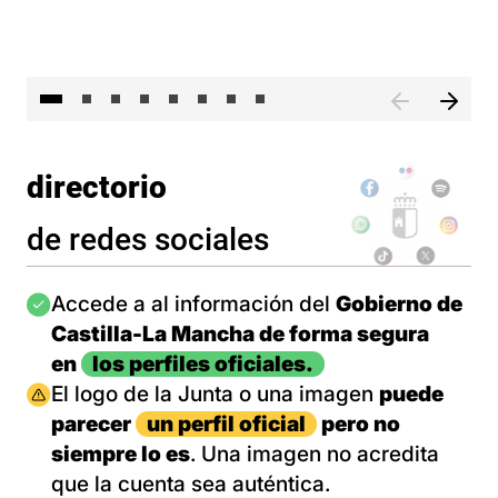
El 
directorio
de redes sociales
Imagen
Accede a al información del
Gobierno de
Castilla-La Mancha de forma segura
en
los perfiles oficiales.
Imagen
El logo de la Junta o una imagen
puede
parecer
un perfil oficial
pero no
siempre lo es
. Una imagen no acredita
que la cuenta sea auténtica.