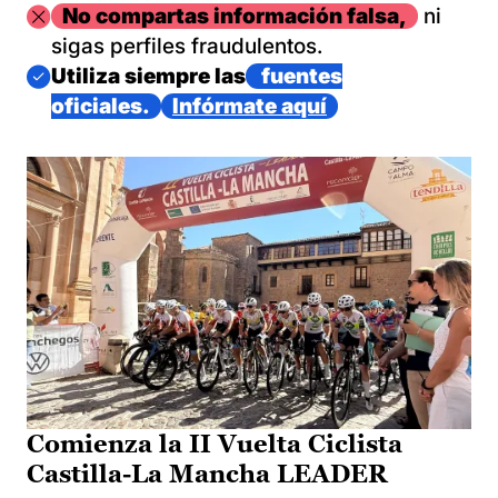
Imagen
No compartas información falsa,
ni
sigas perfiles fraudulentos.
Imagen
Utiliza siempre las
fuentes
oficiales.
Infórmate aquí
Comienza la II Vuelta Ciclista
Castilla-La Mancha LEADER