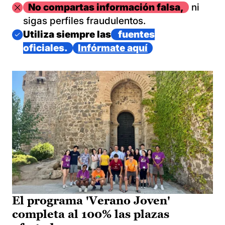
Imagen
No compartas información falsa,
ni
sigas perfiles fraudulentos.
Imagen
Utiliza siempre las
fuentes
oficiales.
Infórmate aquí
El programa 'Verano Joven'
completa al 100% las plazas