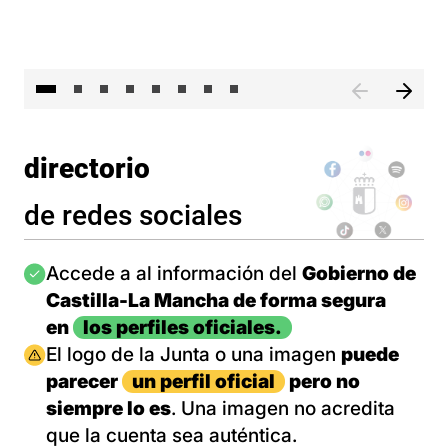
El 
directorio
de redes sociales
Imagen
Accede a al información del
Gobierno de
Castilla-La Mancha de forma segura
en
los perfiles oficiales.
Imagen
El logo de la Junta o una imagen
puede
parecer
un perfil oficial
pero no
siempre lo es
. Una imagen no acredita
que la cuenta sea auténtica.