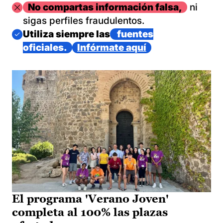
Imagen
No compartas información falsa,
ni
sigas perfiles fraudulentos.
Imagen
Utiliza siempre las
fuentes
oficiales.
Infórmate aquí
El programa 'Verano Joven'
completa al 100% las plazas