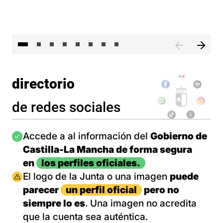
El 
directorio
de redes sociales
Imagen
Accede a al información del
Gobierno de
Castilla-La Mancha de forma segura
en
los perfiles oficiales.
Imagen
El logo de la Junta o una imagen
puede
parecer
un perfil oficial
pero no
siempre lo es
. Una imagen no acredita
que la cuenta sea auténtica.