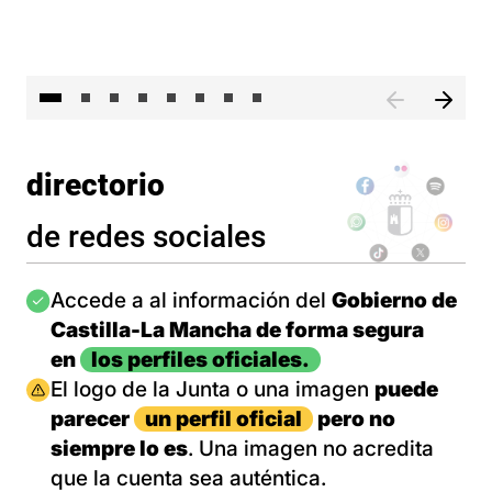
El 
directorio
de redes sociales
Imagen
Accede a al información del
Gobierno de
Castilla-La Mancha de forma segura
en
los perfiles oficiales.
Imagen
El logo de la Junta o una imagen
puede
parecer
un perfil oficial
pero no
siempre lo es
. Una imagen no acredita
que la cuenta sea auténtica.