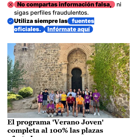
Imagen
No compartas información falsa,
ni
sigas perfiles fraudulentos.
Imagen
Utiliza siempre las
fuentes
oficiales.
Infórmate aquí
El programa 'Verano Joven'
completa al 100% las plazas