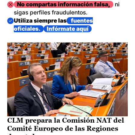
Imagen
No compartas información falsa,
ni
sigas perfiles fraudulentos.
Imagen
Utiliza siempre las
fuentes
oficiales.
Infórmate aquí
CLM prepara la Comisión NAT del
Comité Europeo de las Regiones