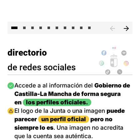
II 
directorio
de redes sociales
Imagen
Accede a al información del
Gobierno de
Castilla-La Mancha de forma segura
en
los perfiles oficiales.
Imagen
El logo de la Junta o una imagen
puede
parecer
un perfil oficial
pero no
siempre lo es
. Una imagen no acredita
que la cuenta sea auténtica.