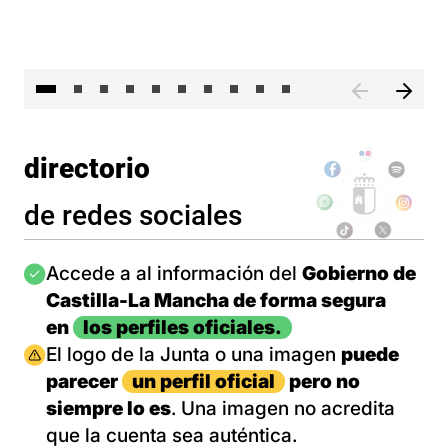
II 
directorio
de redes sociales
Imagen
Accede a al información del
Gobierno de
Castilla-La Mancha de forma segura
en
los perfiles oficiales.
Imagen
El logo de la Junta o una imagen
puede
parecer
un perfil oficial
pero no
siempre lo es
. Una imagen no acredita
que la cuenta sea auténtica.