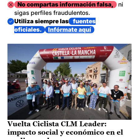
Imagen
No compartas información falsa,
ni
sigas perfiles fraudulentos.
Imagen
Utiliza siempre las
fuentes
oficiales.
Infórmate aquí
Vuelta Ciclista CLM Leader:
impacto social y económico en el