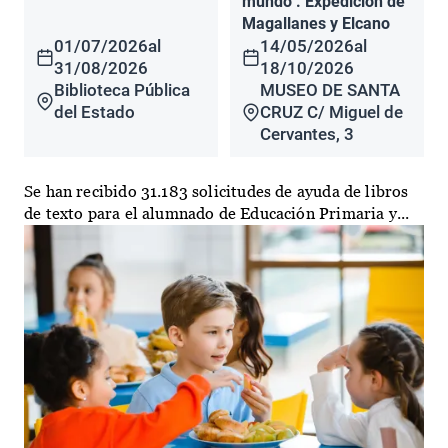
mundo". Expedición de
Magallanes y Elcano
01/07/2026
al
14/05/2026
al
31/08/2026
18/10/2026
Biblioteca Pública
MUSEO DE SANTA
del Estado
CRUZ C/ Miguel de
Cervantes, 3
Se han recibido 31.183 solicitudes de ayuda de libros
de texto para el alumnado de Educación Primaria y...