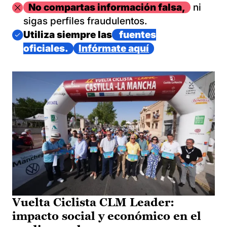
Imagen
No compartas información falsa,
ni
sigas perfiles fraudulentos.
Imagen
Utiliza siempre las
fuentes
oficiales.
Infórmate aquí
Vuelta Ciclista CLM Leader:
impacto social y económico en el