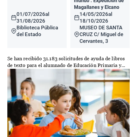
mundo". Expedición de
Magallanes y Elcano
01/07/2026
al
14/05/2026
al
31/08/2026
18/10/2026
Biblioteca Pública
MUSEO DE SANTA
del Estado
CRUZ C/ Miguel de
Cervantes, 3
Se han recibido 31.183 solicitudes de ayuda de libros
de texto para el alumnado de Educación Primaria y...