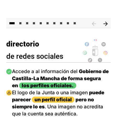
II 
directorio
de redes sociales
Imagen
Accede a al información del
Gobierno de
Castilla-La Mancha de forma segura
en
los perfiles oficiales.
Imagen
El logo de la Junta o una imagen
puede
parecer
un perfil oficial
pero no
siempre lo es
. Una imagen no acredita
que la cuenta sea auténtica.