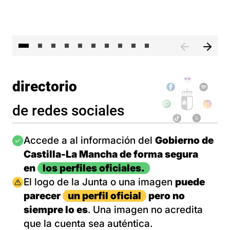
II 
directorio
de redes sociales
Imagen
Accede a al información del
Gobierno de
Castilla-La Mancha de forma segura
en
los perfiles oficiales.
Imagen
El logo de la Junta o una imagen
puede
parecer
un perfil oficial
pero no
siempre lo es
. Una imagen no acredita
que la cuenta sea auténtica.