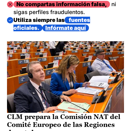
Imagen
No compartas información falsa,
ni
sigas perfiles fraudulentos.
Imagen
Utiliza siempre las
fuentes
oficiales.
Infórmate aquí
CLM prepara la Comisión NAT del
Comité Europeo de las Regiones