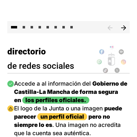
El 
directorio
de redes sociales
Imagen
Accede a al información del
Gobierno de
Castilla-La Mancha de forma segura
en
los perfiles oficiales.
Imagen
El logo de la Junta o una imagen
puede
parecer
un perfil oficial
pero no
siempre lo es
. Una imagen no acredita
que la cuenta sea auténtica.