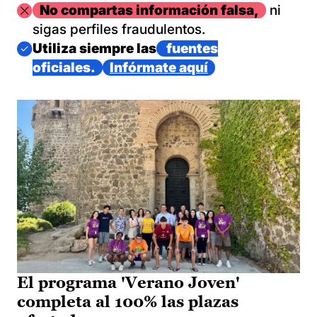
Imagen
No compartas información falsa,
ni
sigas perfiles fraudulentos.
Imagen
Utiliza siempre las
fuentes
oficiales.
Infórmate aquí
El programa 'Verano Joven'
completa al 100% las plazas