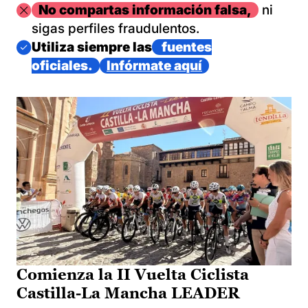
Imagen
No compartas información falsa,
ni
sigas perfiles fraudulentos.
Imagen
Utiliza siempre las
fuentes
oficiales.
Infórmate aquí
Comienza la II Vuelta Ciclista
Castilla-La Mancha LEADER