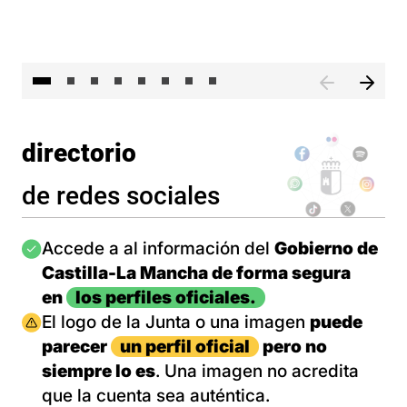
El 
directorio
de redes sociales
Imagen
Accede a al información del
Gobierno de
Castilla-La Mancha de forma segura
en
los perfiles oficiales.
Imagen
El logo de la Junta o una imagen
puede
parecer
un perfil oficial
pero no
siempre lo es
. Una imagen no acredita
que la cuenta sea auténtica.