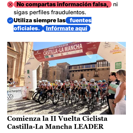
Imagen
No compartas información falsa,
ni
sigas perfiles fraudulentos.
Imagen
Utiliza siempre las
fuentes
oficiales.
Infórmate aquí
Comienza la II Vuelta Ciclista
Castilla-La Mancha LEADER