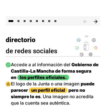
El 
directorio
de redes sociales
Imagen
Accede a al información del
Gobierno de
Castilla-La Mancha de forma segura
en
los perfiles oficiales.
Imagen
El logo de la Junta o una imagen
puede
parecer
un perfil oficial
pero no
siempre lo es
. Una imagen no acredita
que la cuenta sea auténtica.