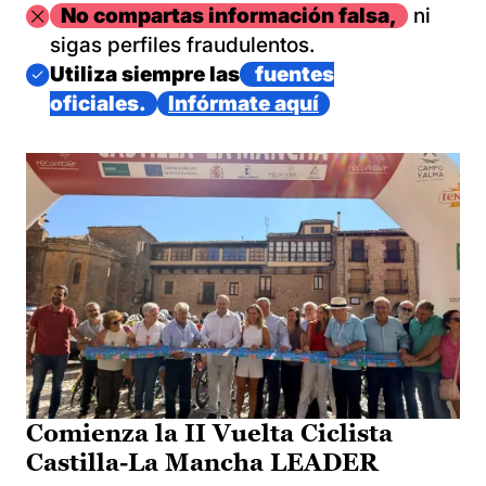
Imagen
No compartas información falsa,
ni
sigas perfiles fraudulentos.
Imagen
Utiliza siempre las
fuentes
oficiales.
Infórmate aquí
Comienza la II Vuelta Ciclista
Castilla-La Mancha LEADER