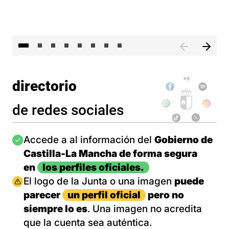
El 
directorio
de redes sociales
Imagen
Accede a al información del
Gobierno de
Castilla-La Mancha de forma segura
en
los perfiles oficiales.
Imagen
El logo de la Junta o una imagen
puede
parecer
un perfil oficial
pero no
siempre lo es
. Una imagen no acredita
que la cuenta sea auténtica.