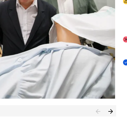
I
I
I
n de Cuenca (CESICU)