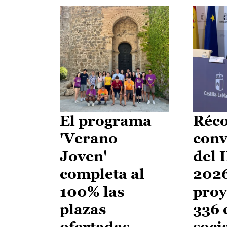
El programa
Réco
'Verano
conv
Joven'
del 
completa al
2026
100% las
proy
plazas
336 
ofertadas
soci