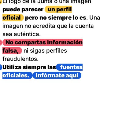
magen
El logo de la Junta o una imagen
puede parecer
un perfil
oficial
pero no siempre lo es
. Una
imagen no acredita que la cuenta
sea auténtica.
magen
No compartas información
falsa,
ni sigas perfiles
fraudulentos.
magen
Utiliza siempre las
fuentes
oficiales.
Infórmate aquí