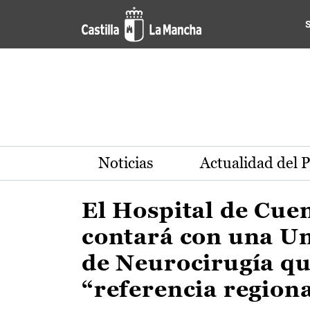
Actualidad de la región de 
Pasar al contenido principal
Noticias
Actualidad del 
El Hospital de Cue
contará con una U
de Neurocirugía qu
“referencia region