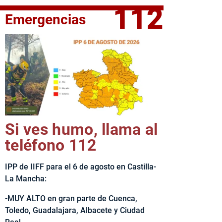
112
Emergencias
fe del Ejecutivo castellanomanchego, Emiliano García-Page, 
Si ves humo, llama al
teléfono 112
IPP de IIFF para el 6 de agosto en Castilla-
La Mancha:
-MUY ALTO en gran parte de Cuenca,
Toledo, Guadalajara, Albacete y Ciudad