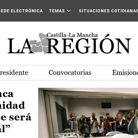
Castilla-La Mancha
SEDE ELECTRÓNICA
TEMAS
SITUACIONES COTIDIANA
Presidente
Convocatorias
Emisione
nca
nidad
e será
al”