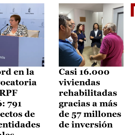
El je
rd en la
Casi 16.000
ocatoria
viviendas
IRPF
rehabilitadas
: 791
gracias a más
ectos de
de 57 millones
entidades
de inversión
ales