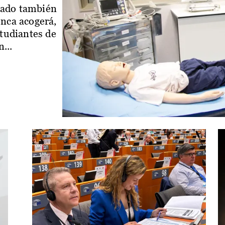
iado también
enca acogerá,
studiantes de
...