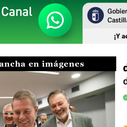
Mancha en imágenes
I